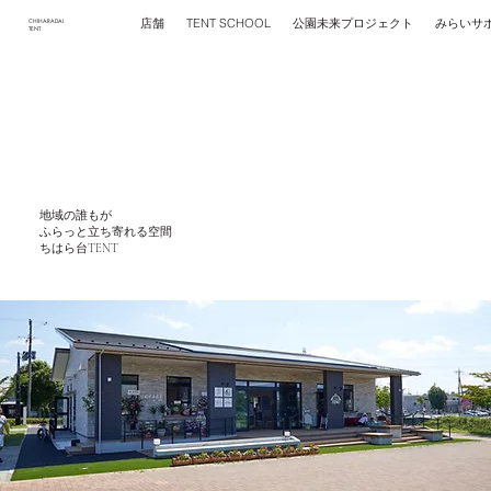
店舗
公園未来プロジェクト
みらいサ
TENT SCHOOL
CHIHARADAI
TENT
地域の誰もが
ふらっと立ち寄れる空間
ちはら台TENT