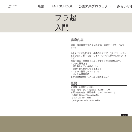
店舗
公園未来プロジェクト
みらいサ
TENT SCHOOL
CHIHARADAI
TENT
​フラ超
入門
​講座内容
講師：松江真理フラスタジオ所属 畑野桂子（サークルマー
リエ）
ストレッチから始まり 基本のステップ ハンドモーション
と学びます。後半ではハワイアンソングに振りを入れていき
ます。
初めての方 大歓迎！分かりやすく丁寧に指導します。
・フラに興味ある
・何か新しいことを始めたい
・運動不足を解消してダイエット
・ストレス発散でリフレッシュ
・足元から健康維持
​まずは無料体験レッスンから始めましょう！
概要
受講料：4,000円（月謝）
​曜日・時間：第2・4金曜日 10:15~11:30
お問い合わせ先：畑野桂子（サークルマーリエ）
（LINE）
https://lin.ee/kvn5tLj
（TEL）090-2571-4565
（Instagram）hula_circle_malie
戻る